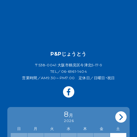
P&Pじょうとう
〒538-0041 大阪市鶴見区今津北5-17-9
TEL／06-6961-1404
営業時間／AM9:30～PM7:00 定休日／日曜日・祝日
8
月
2026
日
月
火
水
木
金
土