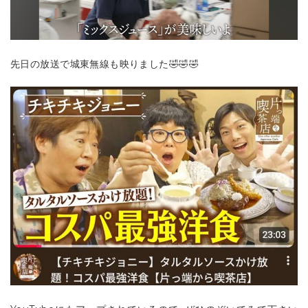
先日の放送で城東無線も映りました🤣🤣🤣