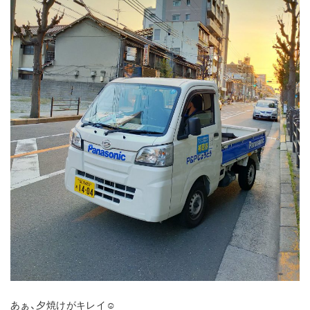
あぁ、夕焼けがキレイ☺️