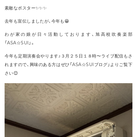
素敵なポスター✨✨✨
去年も宣伝しましたが、今年も😁
わが家の娘が日々活動しております、旭高校吹奏楽部
「ASA☆SUI」。
今年も定期演奏会やります♪３月２５日１８時〜ライブ配信もさ
れますので、興味のある方はぜひ「ASA☆SUIブログ」よりご覧下
さい😊