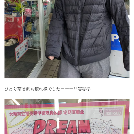
ひとり茶番劇お疲れ様でしたーーー！！🤣🤣🤣