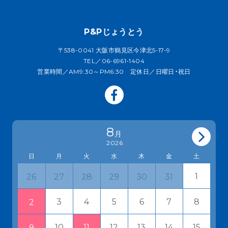
P&Pじょうとう
〒538-0041 大阪市鶴見区今津北5-17-9
TEL／06-6961-1404
営業時間／AM9:30～PM6:30 定休日／日曜日・祝日
8
月
2026
日
月
火
水
木
金
土
27
28
29
30
31
1
26
3
4
5
6
7
8
2
10
11
12
13
14
15
9