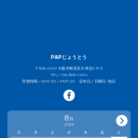
P&Pじょうとう
〒538-0041 大阪市鶴見区今津北5-17-9
TEL／06-6961-1404
営業時間／AM9:30～PM7:00 定休日／日曜日・祝日
8
月
2026
日
月
火
水
木
金
土