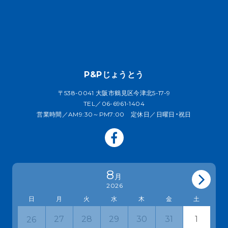
P&Pじょうとう
〒538-0041 大阪市鶴見区今津北5-17-9
TEL／06-6961-1404
営業時間／AM9:30～PM7:00 定休日／日曜日・祝日
8
月
2026
日
月
火
水
木
金
土
27
28
29
30
31
1
26