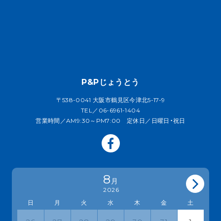
P&Pじょうとう
〒538-0041 大阪市鶴見区今津北5-17-9
TEL／06-6961-1404
営業時間／AM9:30～PM7:00 定休日／日曜日・祝日
8
月
2026
日
月
火
水
木
金
土