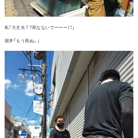
私「大丈夫？？死なないでーーー！！」
堀井「もう死ぬ。」