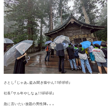
さとし「じゃあ、盗み聞き猿やん！！🤣🤣🤣」
社長「サル年やしなぁ！！🤣🤣🤣」
急に言いたい放題の男性陣。。。