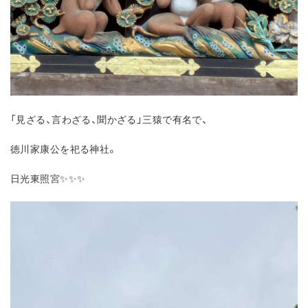
「見ざる、言わざる、聞かざる」三猿で有名で、
徳川家康公を祀る神社。
日光東照宮✨✨✨