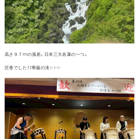
高さ９７mの落差。日本三大名瀑の一つ。
圧巻でした！！華厳の滝✨✨✨