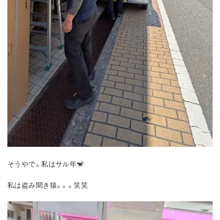
そうやで。私はサル年🐒
私は盗み聞き猿。。。笑笑