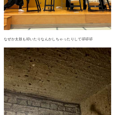
なぜか太鼓も叩いたりなんかしちゃったりして🤣🤣🤣