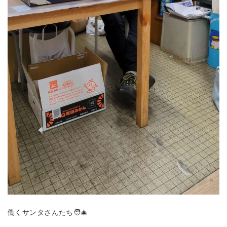
働くサンタさんたち🧑‍🎄